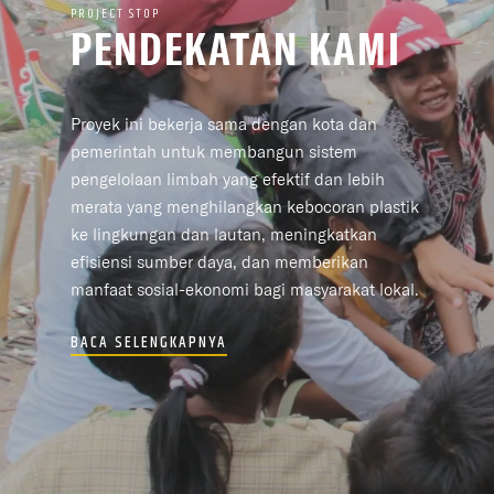
PROJECT STOP
PENDEKATAN KAMI
Proyek ini bekerja sama dengan kota dan
pemerintah untuk membangun sistem
pengelolaan limbah yang efektif dan lebih
merata yang menghilangkan kebocoran plastik
ke lingkungan dan lautan, meningkatkan
efisiensi sumber daya, dan memberikan
manfaat sosial-ekonomi bagi masyarakat lokal.
BACA SELENGKAPNYA